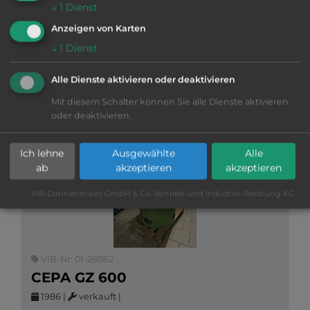
BLECHREGAL
↓
1
Dienst
bueno
|
Anzeigen von Karten
Gran formato 2500 x 1250 mm,
↓
1
Dienst
Más información
Alle Dienste aktivieren oder deaktivieren
otras máquinas
Mit diesem Schalter können Sie alle Dienste aktivieren
ENVIAR PETICIÓN
oder deaktivieren.
Ich lehne
Ausgewählte
Alle
ab
akzeptieren
akzeptieren
VIB-Dannenmaier GmbH & Co. Vertrieb und Industrie-Beratung KG
VIB-Nr: 01-28862
CEPA GZ 600
1986
|
verkauft
|