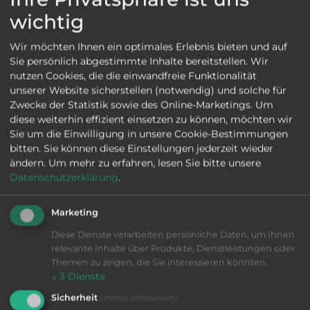
wichtig
VIB-Nr: 01-29203
LIEBHERR LC 183
Wir möchten Ihnen ein optimales Erlebnis bieten und auf
1999
|
bueno
|
Liebherr PC-NC
|
Sie persönlich abgestimmte Inhalte bereitstellen. Wir
Máquina talladora de engranajes, Transportador de
nutzen Cookies, die die einwandfreie Funktionalität
virutas,
unserer Website sicherstellen (notwendig) und solche für
Más información
Zwecke der Statistik sowie des Online-Marketings. Um
diese weiterhin effizient einsetzen zu können, möchten wir
otras máquinas
Sie um die Einwilligung in unsere Cookie-Bestimmungen
ENVIAR PETICIÓN
bitten. Sie können diese Einstellungen jederzeit wieder
ändern.
Um mehr zu erfahren, lesen Sie bitte unsere
Datenschutzerklärung
.
Marketing
Diese Dienste verarbeiten persönliche Daten, um Ihnen
relevante Inhalte über Produkte, Dienstleistungen oder
Themen zu zeigen, die Sie interessieren könnten.
↓
3
Dienste
VIB-Nr: 01-29044
Sicherheit
(immer erforderlich)