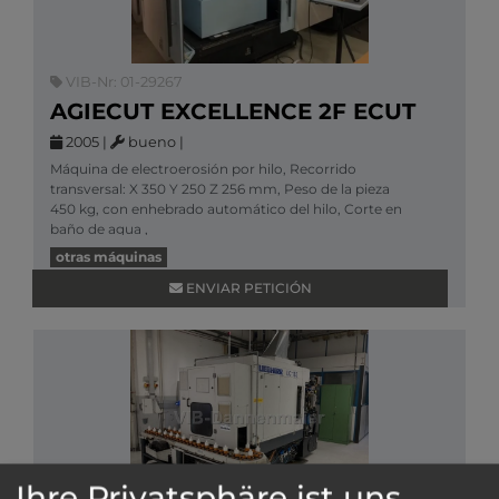
VIB-Nr: 01-29267
AGIECUT EXCELLENCE 2F ECUT
2005
|
bueno
|
Máquina de electroerosión por hilo, Recorrido
transversal: X 350 Y 250 Z 256 mm, Peso de la pieza
450 kg, con enhebrado automático del hilo, Corte en
baño de agua ,
Más información
otras máquinas
ENVIAR PETICIÓN
Ihre Privatsphäre ist uns