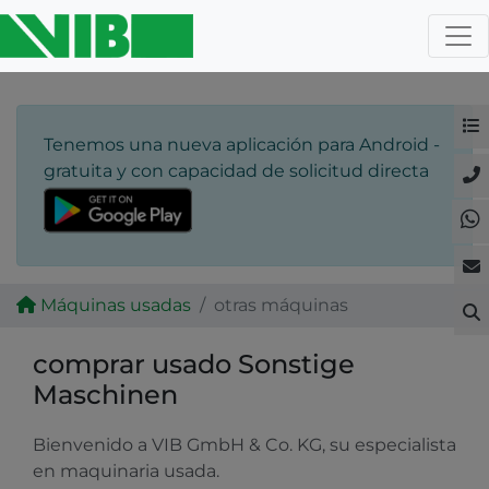
Tenemos una nueva aplicación para Android -
gratuita y con capacidad de solicitud directa
Máquinas usadas
otras máquinas
comprar usado Sonstige
Maschinen
Bienvenido a VIB GmbH & Co. KG, su especialista
en maquinaria usada.